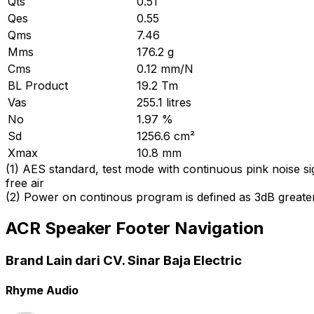
Qts
0.51
Qes
0.55
Qms
7.46
Mms
176.2 g
Cms
0.12 mm/N
BL Product
19.2 Tm
Vas
255.1 litres
No
1.97 %
Sd
1256.6 cm²
Xmax
10.8 mm
(
1
)
AES standard, test mode with continuous pink noise si
free air
(
2
)
Power on continous program is defined as 3dB greate
ACR Speaker Footer Navigation
Brand Lain dari CV. Sinar Baja Electric
Rhyme Audio