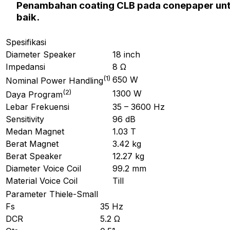
Penambahan
coating CLB
pada
conepaper
un
baik.
Spesifikasi
Diameter Speaker
18 inch
Impedansi
8 Ω
(
1
)
650 W
Nominal Power Handling
(
2
)
1300 W
Daya Program
Lebar Frekuensi
35 – 3600 Hz
Sensitivity
96 dB
Medan Magnet
1.03 T
Berat Magnet
3.42 kg
Berat Speaker
12.27 kg
Diameter Voice Coil
99.2 mm
Material Voice Coil
Till
Parameter Thiele-Small
Fs
35 Hz
DCR
5.2 Ω