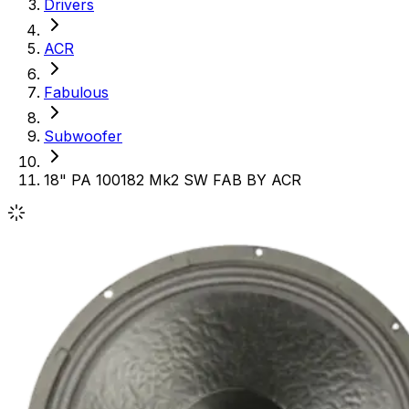
Drivers
ACR
Fabulous
Subwoofer
18" PA 100182 Mk2 SW FAB BY ACR