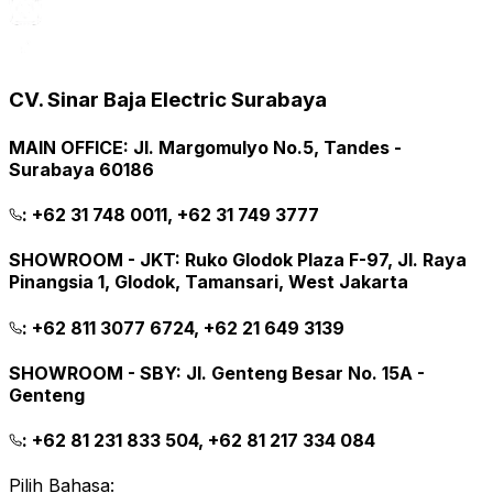
CV. Sinar Baja Electric Surabaya
MAIN OFFICE
:
Jl. Margomulyo No.5, Tandes -
Surabaya 60186
:
+62 31 748 0011, +62 31 749 3777
SHOWROOM - JKT
:
Ruko Glodok Plaza F-97, Jl. Raya
Pinangsia 1, Glodok, Tamansari, West Jakarta
:
+62 811 3077 6724, +62 21 649 3139
SHOWROOM - SBY
:
Jl. Genteng Besar No. 15A -
Genteng
:
+62 81 231 833 504, +62 81 217 334 084
Pilih Bahasa: