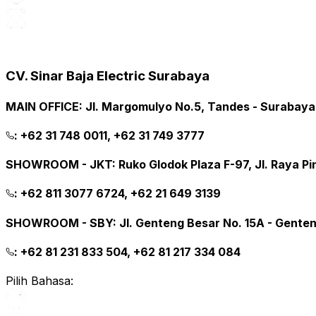
CV. Sinar Baja Electric Surabaya
MAIN OFFICE
:
Jl. Margomulyo No.5, Tandes - Surabay
:
+62 31 748 0011, +62 31 749 3777
SHOWROOM - JKT
:
Ruko Glodok Plaza F-97, Jl. Raya P
:
+62 811 3077 6724, +62 21 649 3139
SHOWROOM - SBY
:
Jl. Genteng Besar No. 15A - Gente
:
+62 81 231 833 504, +62 81 217 334 084
Pilih Bahasa: