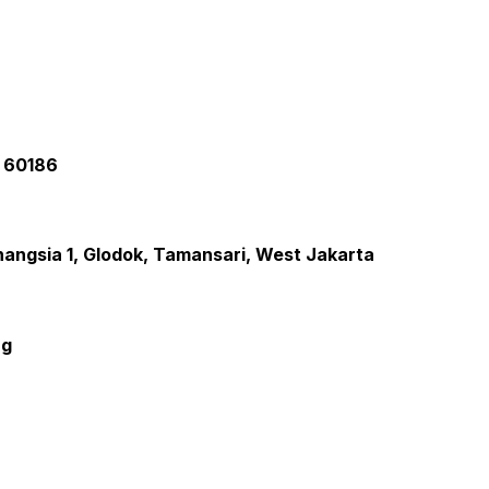
a 60186
inangsia 1, Glodok, Tamansari, West Jakarta
ng