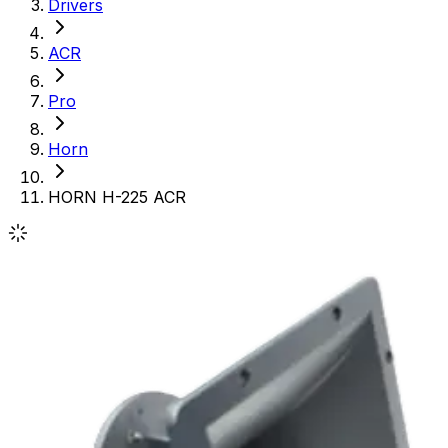
Drivers
ACR
Pro
Horn
HORN H-225 ACR