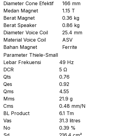
Diameter Cone Efektif
166 mm
Medan Magnet
1.15 T
Berat Magnet
0.36 kg
Berat Speaker
0.86 kg
Diameter Voice Coil
25.4 mm
Material Voice Coil
ASV
Bahan Magnet
Ferrite
Parameter Thiele-Small
Lebar Frekuensi
49 Hz
DCR
5 Ω
Qts
0.76
Qes
0.92
Qms
4.55
Mms
21.9 g
Cms
0.48 mm/N
BL Product
6.1 Tm
Vas
31.3 litres
No
0.39 %
Sd
216.4 cm²