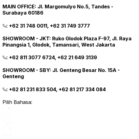
MAIN OFFICE
:
Jl. Margomulyo No.5, Tandes -
Surabaya 60186
:
+62 31 748 0011, +62 31 749 3777
SHOWROOM - JKT
:
Ruko Glodok Plaza F-97, Jl. Raya
Pinangsia 1, Glodok, Tamansari, West Jakarta
:
+62 811 3077 6724, +62 21 649 3139
SHOWROOM - SBY
:
Jl. Genteng Besar No. 15A -
Genteng
:
+62 81 231 833 504, +62 81 217 334 084
Pilih Bahasa: