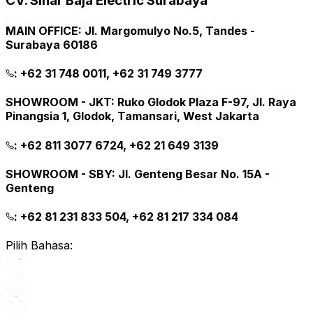
CV. Sinar Baja Electric Surabaya
MAIN OFFICE
:
Jl. Margomulyo No.5, Tandes -
Surabaya 60186
:
+62 31 748 0011, +62 31 749 3777
SHOWROOM - JKT
:
Ruko Glodok Plaza F-97, Jl. Raya
Pinangsia 1, Glodok, Tamansari, West Jakarta
:
+62 811 3077 6724, +62 21 649 3139
SHOWROOM - SBY
:
Jl. Genteng Besar No. 15A -
Genteng
:
+62 81 231 833 504, +62 81 217 334 084
Pilih Bahasa: