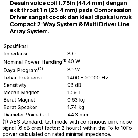
Desain
voice coil 1.75in (44.4 mm)
dengan
exit throat 1in (25.4 mm)
pada
Compression
Driver
sangat cocok dan ideal dipakai untuk
Compact 2-Way System & Multi Driver Line
Array System.
Spesifikasi
Impedansi
8 Ω
(
1
)
40 W
Nominal Power Handling
(
2
)
80 W
Daya Program
Lebar Frekuensi
1400 – 20000 Hz
Sensitivity
98 dB
Medan Magnet
1.59 T
Berat Magnet
0.63 kg
Berat Speaker
1.74 kg
Diameter Voice Coil
44.3 mm
(
1
)
AES standard, test mode with continuous pink noise
signal (6 dB crest factor; 2 hours) within the Fo to 10Fo
power calculated on rated minimal impedance.