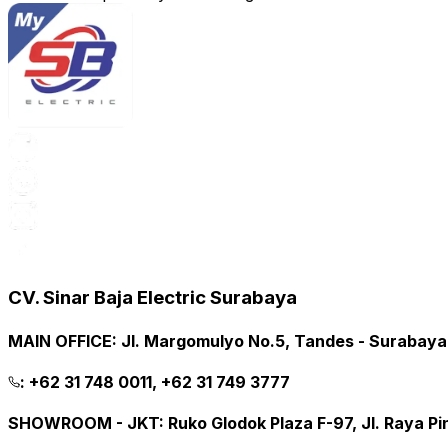
CV. Sinar Baja Electric Surabaya
MAIN OFFICE
:
Jl. Margomulyo No.5, Tandes - Surabay
:
+62 31 748 0011, +62 31 749 3777
SHOWROOM - JKT
:
Ruko Glodok Plaza F-97, Jl. Raya P