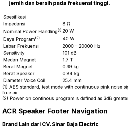
jernih dan bersih pada frekuensi tinggi.
Spesifikasi
Impedansi
8 Ω
(
1
)
20 W
Nominal Power Handling
(
2
)
40 W
Daya Program
Lebar Frekuensi
2000 – 20000 Hz
Sensitivity
101 dB
Medan Magnet
1.7 T
Berat Magnet
0.39 kg
Berat Speaker
0.84 kg
Diameter Voice Coil
25.4 mm
(
1
)
AES standard, test mode with continuous pink noise si
free air
(
2
)
Power on continous program is defined as 3dB greate
ACR Speaker Footer Navigation
Brand Lain dari CV. Sinar Baja Electric