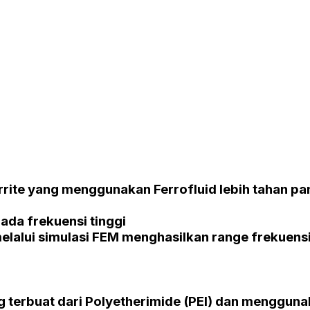
rrite
yang menggunakan
Ferrofluid
lebih tahan pa
ada frekuensi tinggi
elalui simulasi
FEM
menghasilkan
range
frekuensi
 terbuat dari
Polyetherimide (PEI)
dan mengguna