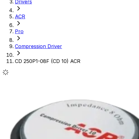
Drivers
ACR
Pro
Compression Driver
CD 250P1-08F (CD 10) ACR