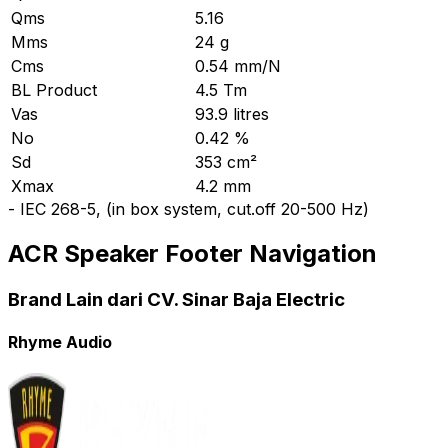
Qms
5.16
Mms
24 g
Cms
0.54 mm/N
BL Product
4.5 Tm
Vas
93.9 litres
No
0.42 %
Sd
353 cm²
Xmax
4.2 mm
-
IEC 268-5, (in box system, cut.off 20-500 Hz)
ACR Speaker Footer Navigation
Brand Lain dari CV. Sinar Baja Electric
Rhyme Audio