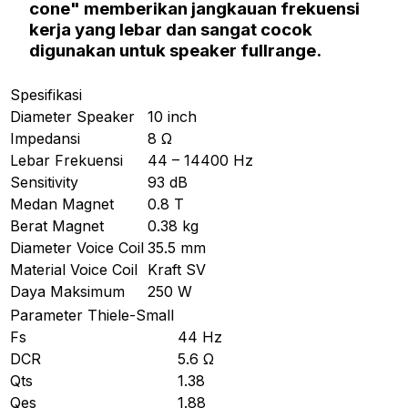
cone"
memberikan jangkauan frekuensi
kerja yang lebar dan sangat cocok
digunakan untuk
speaker fullrange.
Spesifikasi
Diameter Speaker
10 inch
Impedansi
8 Ω
Lebar Frekuensi
44 – 14400 Hz
Sensitivity
93 dB
Medan Magnet
0.8 T
Berat Magnet
0.38 kg
Diameter Voice Coil
35.5 mm
Material Voice Coil
Kraft SV
Daya Maksimum
250 W
Parameter Thiele-Small
Fs
44 Hz
DCR
5.6 Ω
Qts
1.38
Qes
1.88