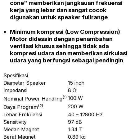
cone"
memberikan jangkauan frekuensi
kerja yang lebar dan sangat cocok
digunakan untuk speaker
fullrange
Minimum kompresi
(Low Compression)
Motor
didesain dengan penambahan
ventilasi khusus sehingga tidak ada
kompresi udara dan memberikan sirkulasi
udara yang berfungsi sebagai pendingin
Spesifikasi
Diameter Speaker
15 inch
Impedansi
8 Ω
(
1
)
100 W
Nominal Power Handling
(
2
)
200 W
Daya Program
Lebar Frekuensi
40 – 12800 Hz
Sensitivity
97 dB
Medan Magnet
1.34 T
Berat Magnet
0.89 kg