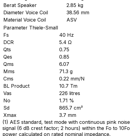
Berat Speaker
2.85 kg
Diameter Voice Coil
38.56 mm
Material Voice Coil
ASV
Parameter Thiele-Small
Fs
40 Hz
DCR
5.4 Ω
Qts
0.75
Qes
0.85
Qms
6.07
Mms
71.3 g
Cms
0.22 mm/N
BL Product
10.7 Tm
Vas
226 litres
No
1.71 %
Sd
865.7 cm²
Xmax
3.7 mm
(
1
)
AES standard, test mode with continuous pink noise
signal (6 dB crest factor; 2 hours) within the Fo to 10Fo
power calculated on rated nominal impedance.