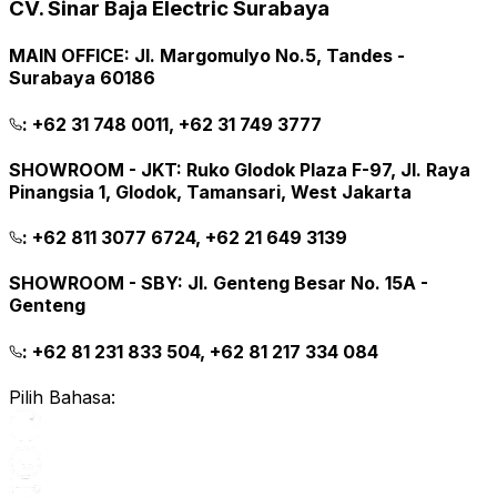
CV. Sinar Baja Electric Surabaya
MAIN OFFICE
:
Jl. Margomulyo No.5, Tandes -
Surabaya 60186
:
+62 31 748 0011, +62 31 749 3777
SHOWROOM - JKT
:
Ruko Glodok Plaza F-97, Jl. Raya
Pinangsia 1, Glodok, Tamansari, West Jakarta
:
+62 811 3077 6724, +62 21 649 3139
SHOWROOM - SBY
:
Jl. Genteng Besar No. 15A -
Genteng
:
+62 81 231 833 504, +62 81 217 334 084
Pilih Bahasa: