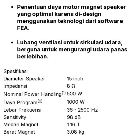
Penentuan daya
motor magnet speaker
yang optimal karena di-design
menggunakan teknologi dari
software
FEA.
Lubang ventilasi untuk sirkulasi udara,
berguna untuk mengurangi udara panas
berlebihan.
Spesifikasi
Diameter Speaker
15 inch
Impedansi
8 Ω
(
1
)
500 W
Nominal Power Handling
(
2
)
1000 W
Daya Program
Lebar Frekuensi
36 - 2500 Hz
Sensitivity
98 dB
Medan Magnet
1.16 T
Berat Magnet
3.08 kg