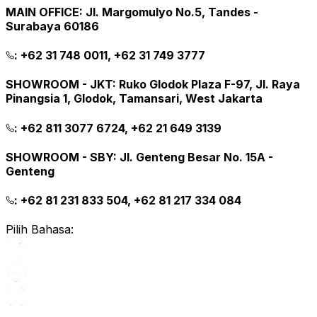
MAIN OFFICE
:
Jl. Margomulyo No.5, Tandes -
Surabaya 60186
:
+62 31 748 0011, +62 31 749 3777
SHOWROOM - JKT
:
Ruko Glodok Plaza F-97, Jl. Raya
Pinangsia 1, Glodok, Tamansari, West Jakarta
:
+62 811 3077 6724, +62 21 649 3139
SHOWROOM - SBY
:
Jl. Genteng Besar No. 15A -
Genteng
:
+62 81 231 833 504, +62 81 217 334 084
Pilih Bahasa: