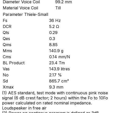
Diameter Voice Coil
99.2 mm
Material Voice Coil
Till
Parameter Thiele-Small
Fs
36 Hz
DCR
5.2 Ω
Qts
0.29
Qes
0.3
Qms
8.85
Mms
140.9 g
Cms
0.14 mm/N
BL Product
23.4 Tm
Vas
143.9 litres
No
2.17 %
Sd
865.7 cm²
Xmax
9.3 mm
(
1
)
AES standard, test mode with continuous pink noise
signal (6 dB crest factor; 2 hours) within the Fo to 10Fo
power calculated on rated nominal impedance.
Loudspeaker in free air
(
2
)
Power on continous program is defined as 3dB