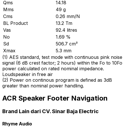
Qms
14.18
Mms
49 g
Cms
0.26 mm/N
BL Product
13.2 Tm
Vas
92.4 litres
No
1.69 %
Sd
506.7 cm²
Xmax
5.3 mm
(
1
)
AES standard, test mode with continuous pink noise
signal (6 dB crest factor; 2 hours) within the Fo to 10Fo
power calculated on rated nominal impedance.
Loudspeaker in free air
(
2
)
Power on continous program is defined as 3dB
greater than nominal power handling.
ACR Speaker Footer Navigation
Brand Lain dari CV. Sinar Baja Electric
Rhyme Audio