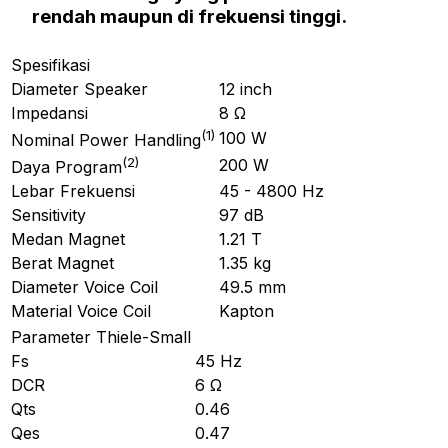
rendah maupun di frekuensi tinggi.
Spesifikasi
Diameter Speaker
12 inch
Impedansi
8 Ω
(
1
)
100 W
Nominal Power Handling
(
2
)
200 W
Daya Program
Lebar Frekuensi
45 - 4800 Hz
Sensitivity
97 dB
Medan Magnet
1.21 T
Berat Magnet
1.35 kg
Diameter Voice Coil
49.5 mm
Material Voice Coil
Kapton
Parameter Thiele-Small
Fs
45 Hz
DCR
6 Ω
Qts
0.46
Qes
0.47