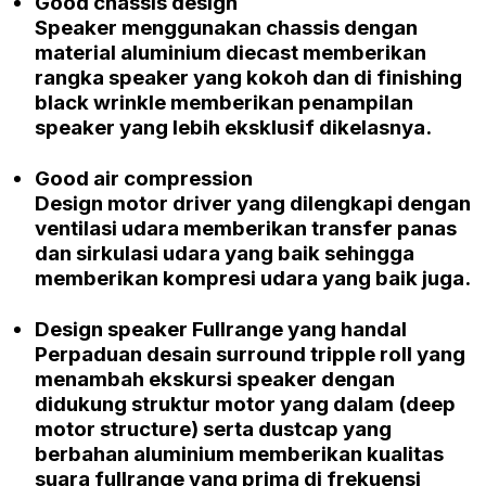
Good chassis design
Speaker
menggunakan
chassis
dengan
material
aluminium diecast
memberikan
rangka
speaker
yang kokoh dan di
finishing
black wrinkle
memberikan penampilan
speaker yang lebih eksklusif dikelasnya.
Good air compression
Design motor driver
yang dilengkapi dengan
ventilasi udara memberikan transfer panas
dan sirkulasi udara yang baik sehingga
memberikan kompresi udara yang baik juga.
Design
speaker Fullrange
yang handal
Perpaduan desain
surround tripple roll
yang
menambah ekskursi speaker dengan
didukung struktur motor yang dalam
(deep
motor structure)
serta
dustcap
yang
berbahan
aluminium
memberikan kualitas
suara
fullrange
yang prima di frekuensi