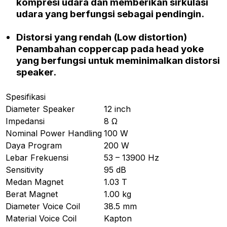
kompresi udara dan memberikan sirkulasi
udara yang berfungsi sebagai pendingin.
Distorsi yang rendah
(Low distortion)
Penambahan
coppercap
pada
head yoke
yang berfungsi untuk meminimalkan distorsi
speaker.
Spesifikasi
Diameter Speaker
12 inch
Impedansi
8 Ω
Nominal Power Handling
100 W
Daya Program
200 W
Lebar Frekuensi
53 – 13900 Hz
Sensitivity
95 dB
Medan Magnet
1.03 T
Berat Magnet
1.00 kg
Diameter Voice Coil
38.5 mm
Material Voice Coil
Kapton