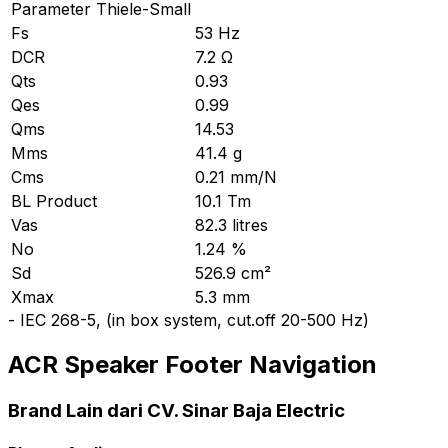
Parameter Thiele-Small
Fs
53 Hz
DCR
7.2 Ω
Qts
0.93
Qes
0.99
Qms
14.53
Mms
41.4 g
Cms
0.21 mm/N
BL Product
10.1 Tm
Vas
82.3 litres
No
1.24 %
Sd
526.9 cm²
Xmax
5.3 mm
-
IEC 268-5, (in box system, cut.off 20-500 Hz)
ACR Speaker Footer Navigation
Brand Lain dari CV. Sinar Baja Electric