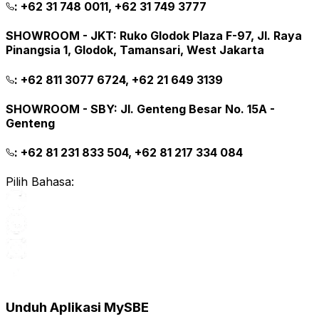
:
+62 31 748 0011, +62 31 749 3777
SHOWROOM - JKT
:
Ruko Glodok Plaza F-97, Jl. Raya
Pinangsia 1, Glodok, Tamansari, West Jakarta
:
+62 811 3077 6724, +62 21 649 3139
SHOWROOM - SBY
:
Jl. Genteng Besar No. 15A -
Genteng
:
+62 81 231 833 504, +62 81 217 334 084
Pilih Bahasa:
Unduh Aplikasi MySBE