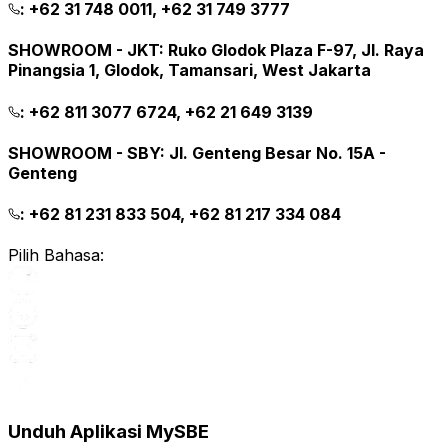
:
+62 31 748 0011, +62 31 749 3777
SHOWROOM - JKT
:
Ruko Glodok Plaza F-97, Jl. Raya
Pinangsia 1, Glodok, Tamansari, West Jakarta
:
+62 811 3077 6724, +62 21 649 3139
SHOWROOM - SBY
:
Jl. Genteng Besar No. 15A -
Genteng
:
+62 81 231 833 504, +62 81 217 334 084
Pilih Bahasa:
Unduh Aplikasi MySBE